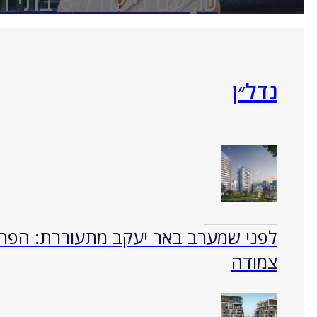
₪, עם גישה 
ולמעלה מ-20 מסלולי השקעה‬
נדל״ן
לפני שמערב באר יעקב מתעוררת: הפרוי
צמודה