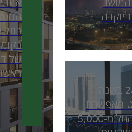
 המושב
אחת ה
היוקרה
המסקר
בתל א
של די
ראשו
עם תשואה של 28.24% בשנה
סט מאפשרת
להשקיע כמו הגדולים החל מ-5,000