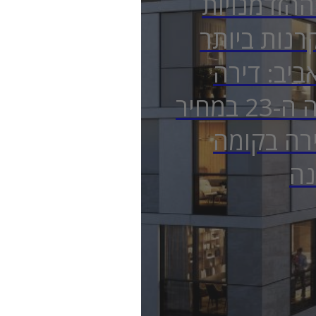
הזדמנויות
נות ביותר
ביב: דירה
בקומה ה-23 במחיר
רה בקומה
נה