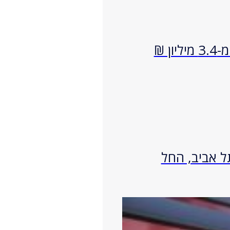
לא רק הדמיות: ב-28.07 ייערך סיור שקיעה בפארק צפון, עם דירות 2-6 חדרים החל מ-3.4 מיליון ₪
קט ויתניה תל אביב, החל