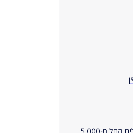
ן
עם תשואה של 28.24% בשנה האחרונה: בסט אינווסט מאפשרת להשקיע כמו הגדולים החל מ-5,000