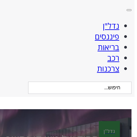
נדל"ן
פיננסים
בריאות
רכב
צרכנות
Search
...
נדל"ן