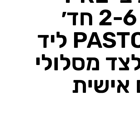
SALE – דירות 2-6 חד׳
בפרויקט PASTORAL ליד
צד מסלולי
 אישית