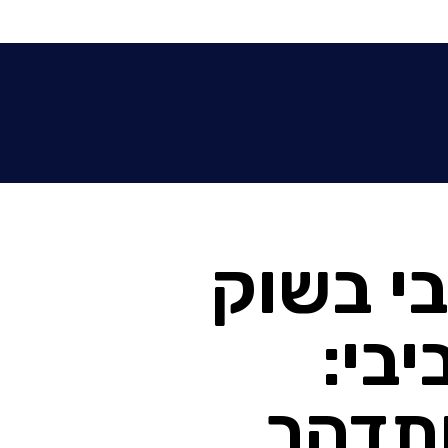
י בשוק
בי:
ותדהר